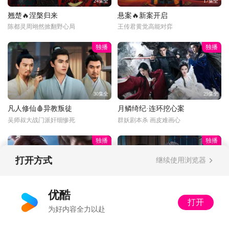
24集全
17集全
翘楚🔥涅槃归来
悬案🔥新案开启
陈都灵周翊然掀翻野心局
王传君黄觉高能对弈
独播
独播
30集全
29集全
凡人修仙🩸异教叛徒
月鳞绮纪·连环挖心案
吴师叔大战门派奸细惨死
群妖剧本杀 画皮难画心
独播
独播
打开方式
继续使用浏览器
更新至33话
34集全
优酷
打开
光阴之外💰富婆打赏
以法之名🔍暂停离职
为好内容全力以赴
丁雪：多了收着，姐不差钱
又怂又刚！洪亮接手死亡案