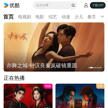
边水往事
下载APP
首页
电视剧
电影
综艺
动漫
少儿
教育
生
亦舞之城·钟汉良秦岚破镜重圆
正在热播
独播
VIP