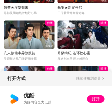
24集全
17集全
翘楚🔥涅槃归来
悬案🔥新案开启
陈都灵周翊然掀翻野心局
王传君黄觉高能对弈
独播
独播
30集全
29集全
凡人修仙🩸异教叛徒
月鳞绮纪·连环挖心案
吴师叔大战门派奸细惨死
群妖剧本杀 画皮难画心
独播
独播
打开方式
继续使用浏览器
更新至33话
34集全
优酷
打开
光阴之外💰富婆打赏
以法之名🔍暂停离职
为好内容全力以赴
丁雪：多了收着，姐不差钱
又怂又刚！洪亮接手死亡案