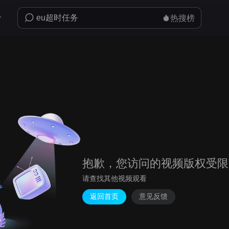
热搜榜
抱歉，您访问的视频版权受限
请查找其他视频观看
返回首页
意见反馈