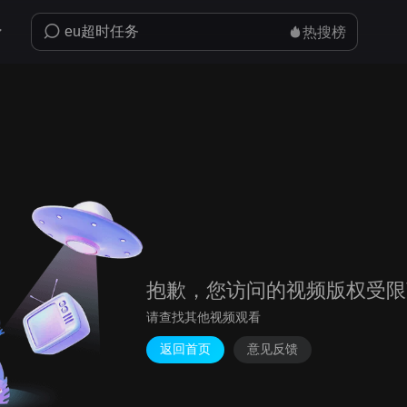
热搜榜
抱歉，您访问的视频版权受限
请查找其他视频观看
返回首页
意见反馈