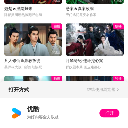
24集全
17集全
翘楚🔥涅槃归来
悬案🔥真案改编
陈都灵周翊然掀翻野心局
灭门逃犯竟变名作家
独播
独播
30集全
29集全
凡人修仙🩸异教叛徒
月鳞绮纪·连环挖心案
吴师叔大战门派奸细惨死
群妖剧本杀 画皮难画心
独播
独播
打开方式
继续使用浏览器
更新至33话
34集全
优酷
打开
光阴之外🦵半截队长
以法之名🔍暂停离职
为好内容全力以赴
手脚全无，却狂笑抢到血肉
又怂又刚！洪亮接手死亡案