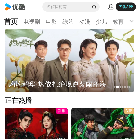
名侦探柯南
下载APP
首页
电视剧
电影
综艺
动漫
少儿
教育
生
灼灼韶华·热依扎绝境逆袭闯商海
正在热播
独播
VIP