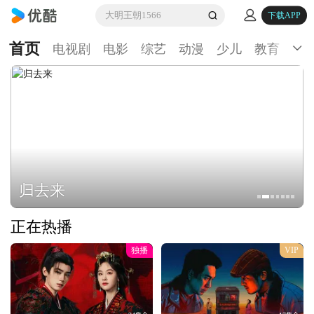
大明王朝1566
下载APP
首页
电视剧
电影
综艺
动漫
少儿
教育
生
归去来
正在热播
独播
VIP