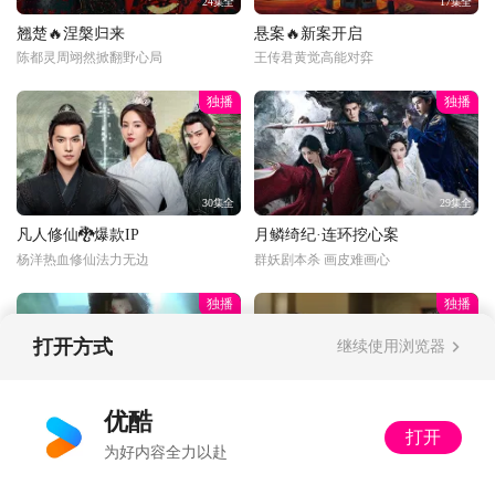
24集全
17集全
翘楚🔥涅槃归来
悬案🔥新案开启
陈都灵周翊然掀翻野心局
王传君黄觉高能对弈
独播
独播
30集全
29集全
凡人修仙🐉爆款IP
月鳞绮纪·连环挖心案
杨洋热血修仙法力无边
群妖剧本杀 画皮难画心
独播
独播
打开方式
继续使用浏览器
更新至33话
34集全
优酷
打开
光阴之外🦵半截队长
以法之名·饭局被做局
为好内容全力以赴
手脚全无，却狂笑抢到血肉
局中局！黑社会给高官庆生