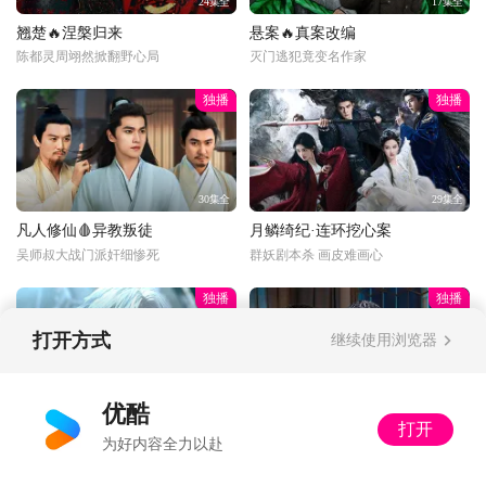
24集全
17集全
翘楚🔥涅槃归来
悬案🔥真案改编
陈都灵周翊然掀翻野心局
灭门逃犯竟变名作家
独播
独播
30集全
29集全
凡人修仙🩸异教叛徒
月鳞绮纪·连环挖心案
吴师叔大战门派奸细惨死
群妖剧本杀 画皮难画心
独播
独播
打开方式
继续使用浏览器
更新至34话
34集全
优酷
打开
光阴年番💥狂吸祖地
以法之名🔍暂停离职
为好内容全力以赴
二牛上嘴啃神像脚趾
又怂又刚！洪亮接手死亡案