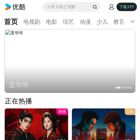
斗罗大陆之觉醒
下载APP
首页
电视剧
电影
综艺
动漫
少儿
教育
生
度华年
正在热播
独播
VIP