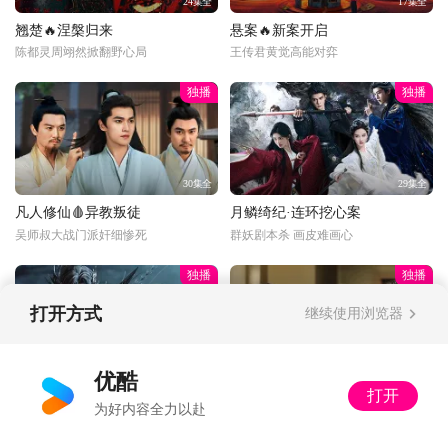
24集全
17集全
翘楚🔥涅槃归来
悬案🔥新案开启
陈都灵周翊然掀翻野心局
王传君黄觉高能对弈
独播
独播
30集全
29集全
凡人修仙🩸异教叛徒
月鳞绮纪·连环挖心案
吴师叔大战门派奸细惨死
群妖剧本杀 画皮难画心
独播
独播
打开方式
继续使用浏览器
更新至33话
34集全
优酷
打开
光阴年番💥狂吸祖地
以法之名·饭局被做局
为好内容全力以赴
二牛上嘴啃神像脚趾
局中局！黑社会给高官庆生